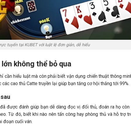
rực tuyến tại KUBET với luật lệ đơn giản, dễ hiểu
 lớn không thể bỏ qua
hỉ cần hiểu luật mà còn phải biết vận dụng chiến thuật thông min
các cao thủ Catte truyền lại giúp bạn tăng cơ hội thắng tới 99%.
 sau
i đã được đánh giúp bạn dễ dàng đọc vị đối thủ, đoán ra họ còn
heo. Từ đó, biết khi nào nên tấn công hay phòng thủ và hỗ trợ t
ai đoạn cuối ván.