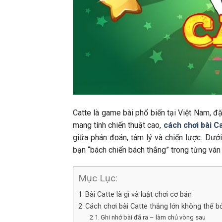
Catte là game bài phổ biến tại Việt Nam, đặc
mang tính chiến thuật cao,
cách chơi bài C
giữa phán đoán, tâm lý và chiến lược. Dưới
bạn “bách chiến bách thắng” trong từng ván 
Mục Lục:
Bài Catte là gì và luật chơi cơ bản
Cách chơi bài Catte thắng lớn không thể b
Ghi nhớ bài đã ra – làm chủ vòng sau