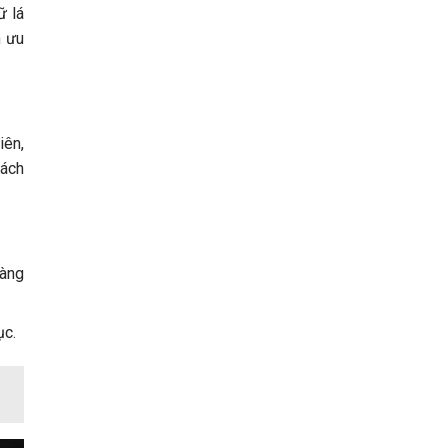
ữ lá
m ưu
iên,
cách
vàng
ục.