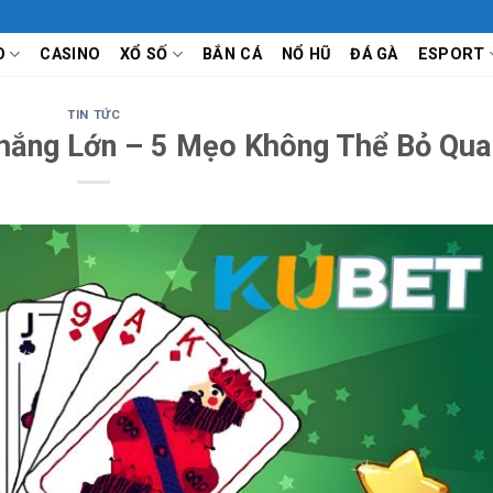
O
CASINO
XỔ SỐ
BẮN CÁ
NỔ HŨ
ĐÁ GÀ
ESPORT
TIN TỨC
Thắng Lớn – 5 Mẹo Không Thể Bỏ Qua