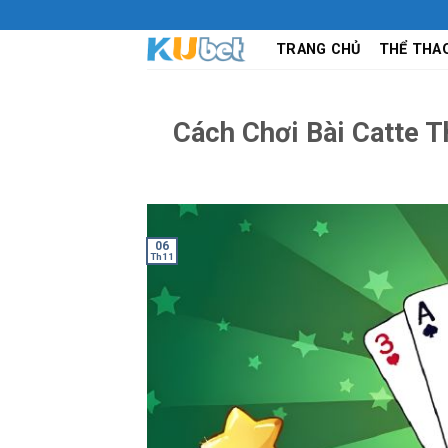
Skip
to
TRANG CHỦ
THỂ THA
content
Cách Chơi Bài Catte 
06
Th11