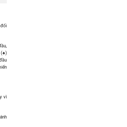
 đối
đầu,
 (♠)
 đầu
hiến
y vì
đánh